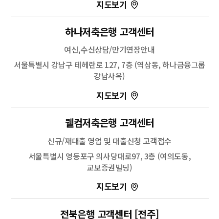
100m
길찾기
하나저축은행 고객센터
주소
서울 중구 남대문로9길 40
여신,수신상담/만기연장안내
전화
-
서울특별시 강남구 테헤란로 127, 7층 (역삼동, 하나금융그룹
강남사옥)
100m
웰컴저축은행 고객센터
길찾기
신규/재대출 영업 및 대출신청 고객접수
주소
광주 서구 천변좌로 268
서울특별시 영등포구 의사당대로97, 3층 (여의도동,
전화
-
교보증권빌딩)
100m
전북은행 고객센터 [전주]
길찾기