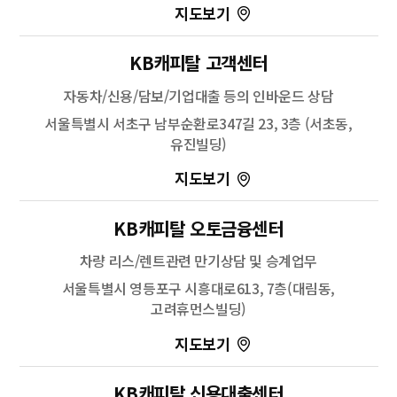
100m
길찾기
KB캐피탈 고객센터
자동차/신용/담보/기업대출 등의 인바운드 상담
서울특별시 서초구 남부순환로347길 23, 3층 (서초동,
유진빌딩)
100m
KB캐피탈 오토금융센터
길찾기
차량 리스/렌트관련 만기상담 및 승계업무
주소
경기 안양시 동안구 시민대로 196
서울특별시 영등포구 시흥대로613, 7층(대림동,
전화
-
고려휴먼스빌딩)
100m
KB캐피탈 신용대출센터
길찾기