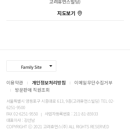
고려휴먼스빌딩)
100m
길찾기
주소
서울 중구 중림로 31
전화
-
Family Site
100m
이용약관
개인정보처리방침
이메일무단수집거부
길찾기
방문판매 직원조회
서울특별시 영등포구 시흥대로 613, 9층(고려휴먼스빌딩) TEL 02-
6251-9500
FAX 02-6251-9550
사업자등록번호 : 211-81-85933
|
대표이사 : 강선남
COPYRIGHT ⓒ 2021 고려휴먼스(주) ALL RIGHTS RESERVED