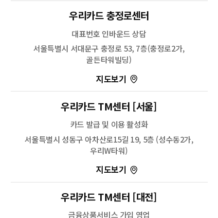
길찾기
우리카드 충정로센터
주소
경기 부천시 원미구 상일로 124
대표번호 인바운드 상담
전화
-
서울특별시 서대문구 충정로 53, 7층(충정로2가,
골든타워빌딩)
100m
우리카드 TM센터 [서울]
길찾기
카드 발급 및 이용 활성화
서울특별시 성동구 아차산로15길 19, 5층 (성수동2가,
우리W타워)
100m
우리카드 TM센터 [대전]
길찾기
금융상품서비스 가입 영업