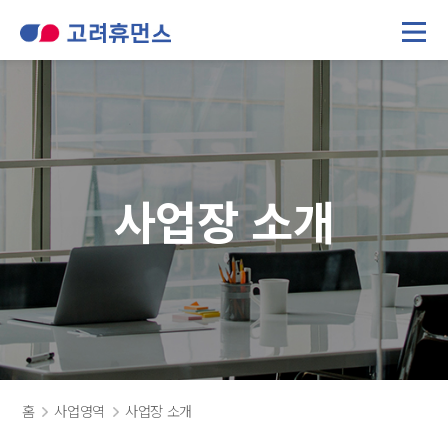
회사개요
컨택센터
인사말
인재파견/금융보안
윤리헌장
고객사
회사 연혁
사업장 소개
사업장 소개
공지사항
방문판매 직원조회
홈
사업영역
사업장 소개